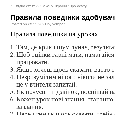
←
Згідно статті 30 Закону України “Про освіту”
Правила поведінки здобувач
Posted on
23.11.2021
by
vomper
Правила поведінки на уроках.
Там, де крик і шум лунає, результат
Щоб оцінки гарні мати, намагайся
працювати.
Якщо хочеш щось сказати, варто р
Незрозумілим нічого ніколи не за
це у вчителя запитай.
Як почуєш ти дзвінок, поспішай на
Кожен урок нові знання, старанно 
завдання.
Перед тим як щось сказати, треба 