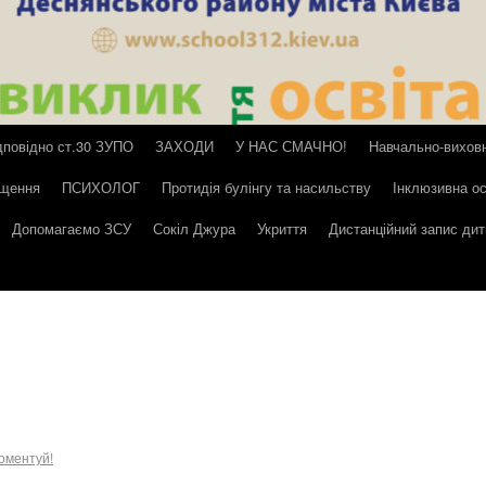
дповідно ст.30 ЗУПО
ЗАХОДИ
У НАС СМАЧНО!
Навчально-вихов
іщення
ПСИХОЛОГ
Протидія булінгу та насильству
Інклюзивна ос
Допомагаємо ЗСУ
Сокіл Джура
Укриття
Дистанційний запис ди
оментуй!