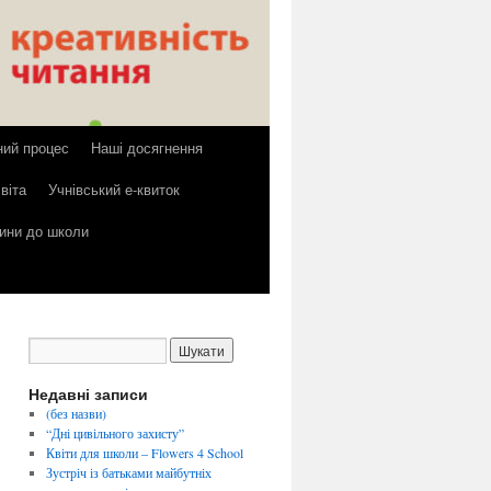
ний процес
Наші досягнення
віта
Учнівський е-квиток
тини до школи
Недавні записи
(без назви)
“Дні цивільного захисту”
Квіти для школи – Flowers 4 School
Зустріч із батьками майбутніх