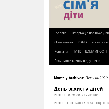
Головна
Інформація про школу ві
Оголошення
УВАГА! Сигнал опов
Контакти
ПУНКТ НЕЗЛАМНОСТІ
Результати вибору підручників
Червень 2020
Monthly Archives:
День захисту дітей
Posted on
02.06.2020
by
vomper
Posted in
Інформація для батьків
|
Прок