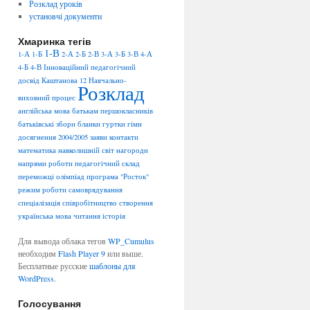
Розклад уроків
установчі документи
Хмаринка тегів
1-В
1-А
1-Б
2-А
2-Б
2-В
3-А
3-Б
3-В
4-А
4-Б
4-В
Інноваційний педагогічний
досвід
Каштанова 12
Навчально-
Розклад
виховний процес
англійська мова
батькам першокласників
батьківські збори
бланки
гуртки
гімн
досягнення 2004/2005
заяви
контакти
математика
навколишній світ
нагороди
напрями роботи
педагогічний склад
переможці олімпіад
програма "Росток"
режим роботи
самоврядування
спеціалізація
співробітництво
створення
українська мова
читання
історія
Для вывода облака тегов
WP_Cumulus
необходим
Flash Player 9
или выше.
Бесплатные русские
шаблоны для
WordPress
.
Голосування