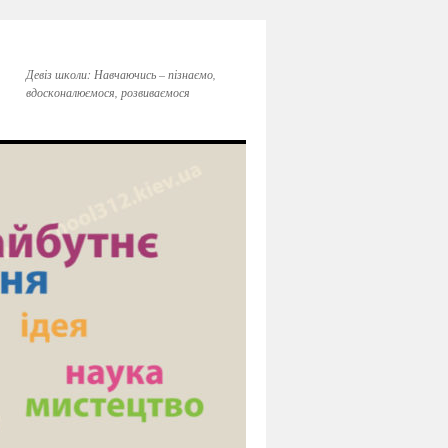
Девіз школи: Навчаючись – пізнаємо,
вдосконалюємося, розвиваємося