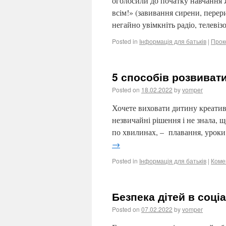
оголосили до початку навчання 
всім!» (завивання сирени, перер
негайно увімкніть радіо, телеві
Posted in
Інформація для батьків
|
Прок
5 способів розвивати
Posted on
18.02.2022
by
vomper
Хочете виховати дитину креативн
незвичайні рішення і не знала, 
по хвилинах, – плавання, уроки
→
Posted in
Інформація для батьків
|
Коме
Безпека дітей в соц
Posted on
07.02.2022
by
vomper