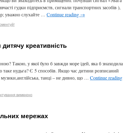
Якщо ви знаходитесь в приміщенні: почувши сигнал «Увага
ивчасті гудки підприємств, сигнали транспортних засобів ),
зор; уважно слухайте …
Continue reading
→
оментуй!
 дитячу креативність
ою? Такою, у якої було б завжди море ідей, яка б знаходила
що таке нудьга? Є 5 способів. Якщо час дитини розписаний
 музики,англійська, танці – не дивно, що …
Continue reading
нтування вимкнено
іальних мережах