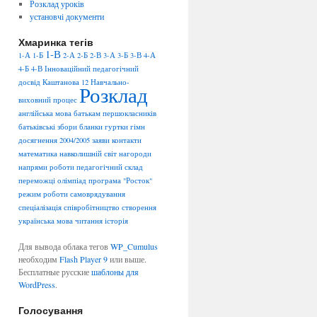
Розклад уроків
установчі документи
Хмаринка тегів
1-В
1-А
1-Б
2-А
2-Б
2-В
3-А
3-Б
3-В
4-А
4-Б
4-В
Інноваційний педагогічний
досвід
Каштанова 12
Навчально-
Розклад
виховний процес
англійська мова
батькам першокласників
батьківські збори
бланки
гуртки
гімн
досягнення 2004/2005
заяви
контакти
математика
навколишній світ
нагороди
напрями роботи
педагогічний склад
переможці олімпіад
програма "Росток"
режим роботи
самоврядування
спеціалізація
співробітництво
створення
українська мова
читання
історія
Для вывода облака тегов
WP_Cumulus
необходим
Flash Player 9
или выше.
Бесплатные русские
шаблоны для
WordPress
.
Голосування