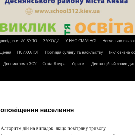
дповідно ст.30 ЗУПО
ЗАХОДИ
У НАС СМАЧНО!
Навчально-вихов
іщення
ПСИХОЛОГ
Протидія булінгу та насильству
Інклюзивна ос
Допомагаємо ЗСУ
Сокіл Джура
Укриття
Дистанційний запис ди
 оповіщення населення
Алгоритм дій на випадок, якщо повітряну тривогу