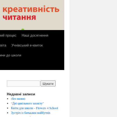
ний процес
Наші досягнення
віта
Учнівський е-квиток
тини до школи
Недавні записи
(без назви)
“Дні цивільного захисту”
Квіти для школи – Flowers 4 School
Зустріч із батьками майбутніх