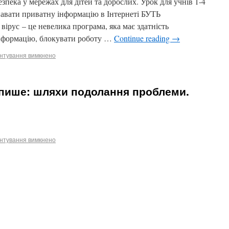
зпека у мережах для дітей та дорослих. Урок для учнів 1-4
знавати приватну інформацію в Інтернеті БУТЬ
с – це невелика програма, яка має здатність
нформацію, блокувати роботу …
Continue reading
→
нтування вимкнено
 пише: шляхи подолання проблеми.
нтування вимкнено