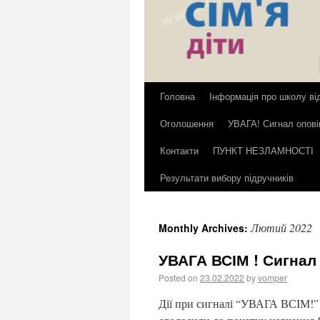
Головна
Інформація про школу ві
Оголошення
УВАГА! Сигнал опов
Контакти
ПУНКТ НЕЗЛАМНОСТІ
Результати вибору підручників
Лютий 2022
Monthly Archives:
УВАГА ВСІМ ! Сигнал
Posted on
23.02.2022
by
vomper
Дії при сигналі “УВАГА ВСІМ!” 