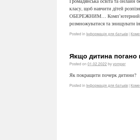
Громадянська освіта та онлайн бе
класу, щоб навчити дітей розпі
ОБЕРЕЖНИМ… Комп’ютерний віру
розмножуватися та знищувати і
Posted in
Інформація для батьків
|
Коме
Якщо дитина погано
Posted on
01.02.2022
by
vomper
Як покращити почерк дитини?
Posted in
Інформація для батьків
|
Коме