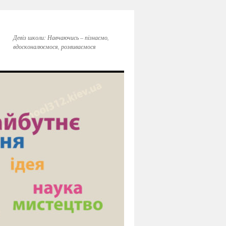
Девіз школи: Навчаючись – пізнаємо,
вдосконалюємося, розвиваємося