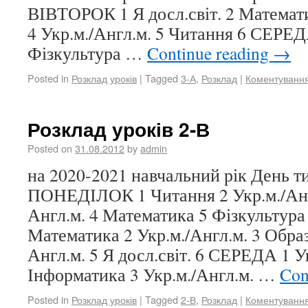
ВІВТОРОК 1 Я досл.світ. 2 Математи
4 Укр.м./Англ.м. 5 Читання 6 СЕРЕ
Фізкультура …
Continue reading
→
Posted in
Розклад уроків
|
Tagged
3-А
,
Розклад
|
Коментуванн
Розклад уроків 2-В
Posted on
31.08.2012
by
admin
на 2020-2021 навчальний рік День 
ПОНЕДІЛОК 1 Читання 2 Укр.м./Англ
Англ.м. 4 Математика 5 Фізкультур
Математика 2 Укр.м./Англ.м. 3 Образ
Англ.м. 5 Я досл.світ. 6 СЕРЕДА 1 Ук
Інформатика 3 Укр.м./Англ.м. …
Con
Posted in
Розклад уроків
|
Tagged
2-В
,
Розклад
|
Коментуванн