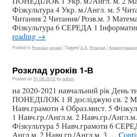
ПОНЕДІЛОК 1 Укр. м./Англ. м. 2 Ма
Фізкультура 4 Укр. м./Англ. м. 5 Ч
Читання 2 Читання/ Розв.м. 3 Матема
Фізкультура 6 СЕРЕДА 1 Інформат
reading
→
Posted in
Розклад уроків
|
Tagged
2-А
,
Розклад
|
Коментуванн
Розклад уроків 1-В
Posted on
31.08.2012
by
admin
на 2020-2021 навчальний рік День 
ПОНЕДІЛОК 1 Я досліджую св. 2 М
Навч.грамоти 4 Образ.мист. 5 Фізк
1 Навч.гр./Англ.м. 2 Навч.гр./Англ.м
Фізкультура 5 Навч.грамоти 6 СЕРЕД
Англ.м. 2 Навч.гр./Англ.м. 3 …
Conti