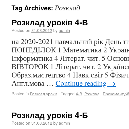
Розклад
Tag Archives:
Розклад уроків 4-В
Posted on
31.08.2012
by
admin
на 2020-2021 навчальний рік День 
ПОНЕДІЛОК 1 Математика 2 Україн
Інформатика 4 Літерат. чит. 5 Основ
ВІВТОРОК 1 Літерат. чит. 2 Українс
Образ.мистецтво 4 Навк.світ 5 Фізич
Англ.мова …
Continue reading
→
Posted in
Розклад уроків
|
Tagged
4-В
,
Розклад
|
Прокоментуй!
Розклад уроків 4-Б
Posted on
31.08.2012
by
admin