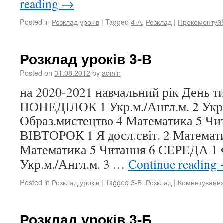
reading
→
Posted in
Розклад уроків
|
Tagged
4-А
,
Розклад
|
Прокоментуй!
Розклад уроків 3-В
Posted on
31.08.2012
by
admin
на 2020-2021 навчальний рік День 
ПОНЕДІЛОК 1 Укр.м./Англ.м. 2 Укр.
Образ.мистецтво 4 Математика 5 Чи
ВІВТОРОК 1 Я досл.світ. 2 Математи
Математика 5 Читання 6 СЕРЕДА 1 
Укр.м./Англ.м. 3 …
Continue reading
Posted in
Розклад уроків
|
Tagged
3-В
,
Розклад
|
Коментуванн
Розклад уроків 3-Б