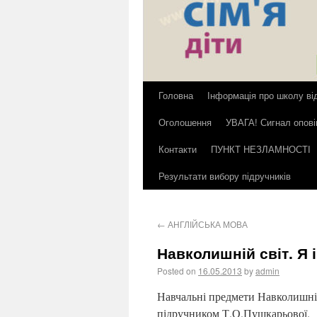
Головна
Інформація про школу ві
Оголошення
УВАГА! Сигнал опов
Контакти
ПУНКТ НЕЗЛАМНОСТІ
Результати вибору підручників
←
АНГЛІЙСЬКА МОВА
Навколишній світ. Я і
Posted on
16.05.2013
by
admin
Навчальні предмети Навколишній 
підручником Т.О.Пушкарьової.