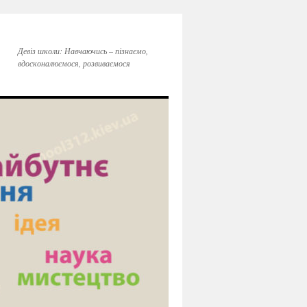
Девіз школи: Навчаючись – пізнаємо,
вдосконалюємося, розвиваємося