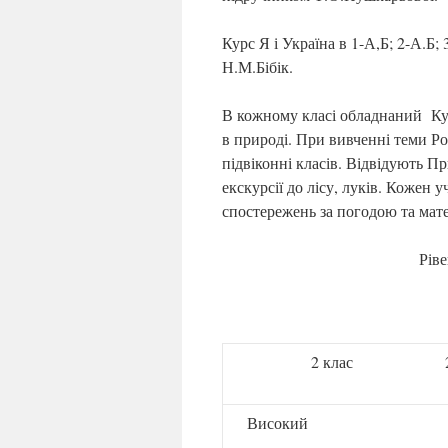
Курс Я і Україна в 1-А,Б; 2-А.Б;
Н.М.Бібік.
В кожному класі обладнаний Кут
в природі. При вивченні теми Р
підвіконні класів. Відвідують П
екскурсії до лісу, луків. Кожен
спостережень за погодою та мате
Рів
2 клас
Високий