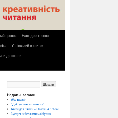
ний процес
Наші досягнення
віта
Учнівський е-квиток
тини до школи
Недавні записи
(без назви)
“Дні цивільного захисту”
Квіти для школи – Flowers 4 School
Зустріч із батьками майбутніх