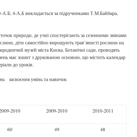
 3-А.Б; 4-А,Б викладається за підручниками Т.М.Байбара,
очок природи, де учні спостерігають за сезонними змінами
ослини, діти самостійно вирощують трав’янисті рослини на
риродничий музей міста Києва, Ботанічні сади, проводять
 учень має зошит з друкованою основою, що містить календар
ріали до уроків.
ень засвоєння умінь та навичок
2009-2010
2009-2010
2010-2011
60
49
48