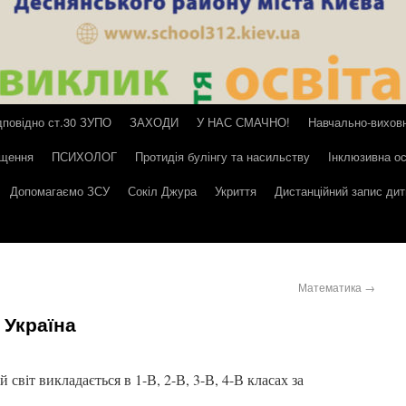
дповідно ст.30 ЗУПО
ЗАХОДИ
У НАС СМАЧНО!
Навчально-вихов
іщення
ПСИХОЛОГ
Протидія булінгу та насильству
Інклюзивна ос
Допомагаємо ЗСУ
Сокіл Джура
Укриття
Дистанційний запис ди
Математика
→
 Україна
світ викладається в 1-В, 2-В, 3-В, 4-В класах за