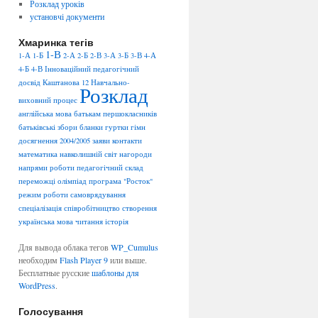
Розклад уроків
установчі документи
Хмаринка тегів
1-В
1-А
1-Б
2-А
2-Б
2-В
3-А
3-Б
3-В
4-А
4-Б
4-В
Інноваційний педагогічний
досвід
Каштанова 12
Навчально-
Розклад
виховний процес
англійська мова
батькам першокласників
батьківські збори
бланки
гуртки
гімн
досягнення 2004/2005
заяви
контакти
математика
навколишній світ
нагороди
напрями роботи
педагогічний склад
переможці олімпіад
програма "Росток"
режим роботи
самоврядування
спеціалізація
співробітництво
створення
українська мова
читання
історія
Для вывода облака тегов
WP_Cumulus
необходим
Flash Player 9
или выше.
Бесплатные русские
шаблоны для
WordPress
.
Голосування