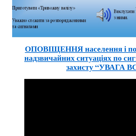
ОПОВІЩЕННЯ населення і пор
надзвичайних ситуаціях по си
захисту “УВАГА В