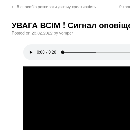
←
5 способів розвивати дитячу креативність
9 тра
УВАГА ВСІМ ! Сигнал оповіщ
Posted on
23.02.2022
by
vomper